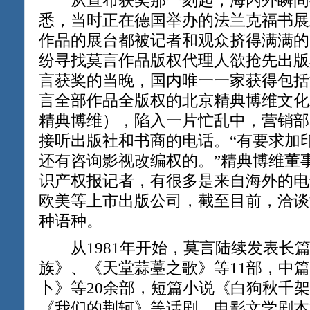
从宣布获奖那一刻起，海内外瞬间掀
悉，当时正在德国举办的法兰克福书展
作品的展台都被记者和观众挤得满满的
纷寻找莫言作品版权代理人欲抢先出版
言获奖的当晚，国内唯一一家获得包括
言全部作品全版权的北京精典博维文化
精典博维），陷入一片忙乱中，营销部
接听出版社和书商的电话。“有要求加
还有咨询影视改编权的。”精典博维董
识产权报记者，有很多是来自海外的电
欧美等上市出版公司，截至目前，洽谈
种语种。
从1981年开始，莫言陆续发表长
族》、《天堂蒜薹之歌》等11部，中
卜》等20余部，短篇小说《白狗秋千架
《我们的荆轲》等话剧、电影文学剧本