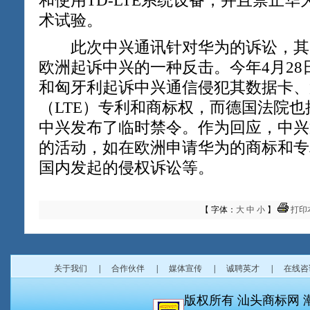
和使用TD-LTE系统设备，并且禁止华为
术试验。
此次中兴通讯针对华为的诉讼，其
欧洲起诉中兴的一种反击。今年4月2
和匈牙利起诉中兴通信侵犯其数据卡、
（LTE）专利和商标权，而德国法院
中兴发布了临时禁令。作为回应，中兴
的活动，如在欧洲申请华为的商标和专
国内发起的侵权诉讼等。
【 字体：
大
中
小
】
打印
关于我们
|
合作伙伴
|
媒体宣传
|
诚聘英才
|
在线咨
版权所有 汕头商标网 