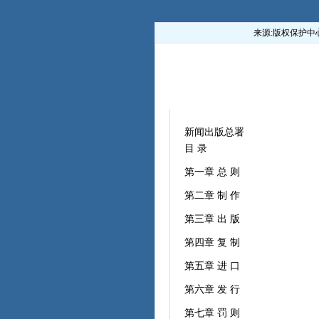
来源:
版权保护中
新闻出版总署
目 录
第一章 总 则
第二章 制 作
第三章 出 版
第四章 复 制
第五章 进 口
第六章 发 行
第七章 罚 则